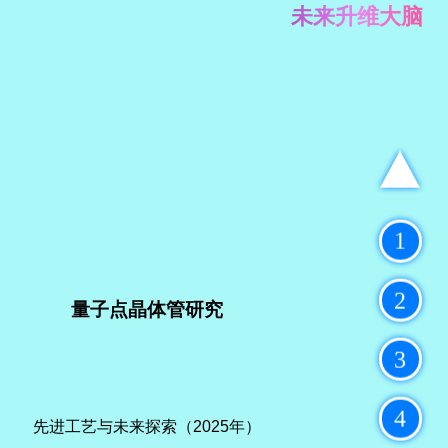
未来升维大脑
1
2
肖克利结型晶体管原理
0.18微米工艺量产原理
MOS晶体管发明原理
环绕栅极晶体管研发
1微米工艺突破原理
贝克勒尔光伏效应
量子点晶体管研究
英特尔386处理器
22纳米工艺量产
英特尔公司成立
3
4
纳米时代与结构创新（2011年）
先进工艺与未来探索（2019年）
先进工艺与未来探索（2025年）
半导体物理奠基期（1839年）
半导体物理奠基期（1948年）
集成电路诞生期（1960年）
摩尔定律黄金期（1985年）
摩尔定律黄金期（1999年）
规模化发展期（1968年）
规模化发展期（1976年）